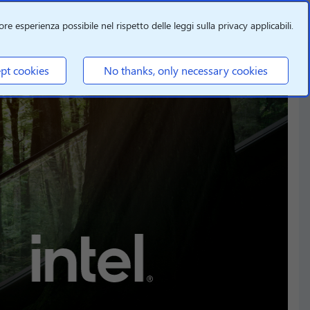
re esperienza possibile nel rispetto delle leggi sulla privacy applicabili.
pt cookies
No thanks, only necessary cookies