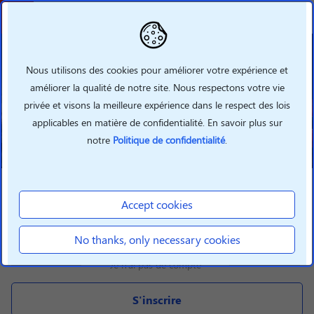
Welcome To Lenovo
Partner Hub
Nous utilisons des cookies pour améliorer votre expérience et
améliorer la qualité de notre site. Nous respectons votre vie
Grow your business with Lenovo
privée et visons la meilleure expérience dans le respect des lois
360 by taking advantage of our
new features
applicables en matière de confidentialité. En savoir plus sur
notre
Politique de confidentialité
.
S'identifier
Accept cookies
S'identifier
No thanks, only necessary cookies
Je n'ai pas de compte
S'inscrire